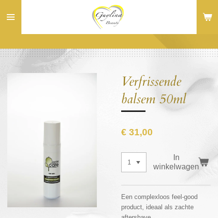
Ga
direct
naar
de
hoofdinhoud
Verfrissende
balsem 50ml
€ 31,00
In
winkelwagen
Een complexloos feel-good
product, ideaal als zachte
aftershave.