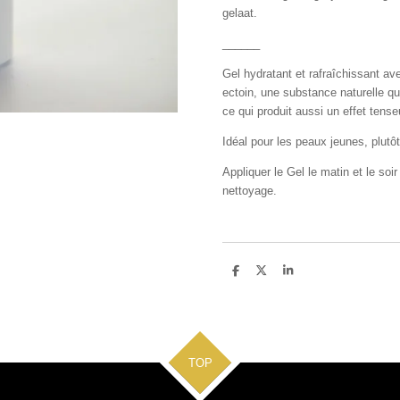
gelaat.
______
Gel hydratant et rafraîchissant av
ectoin, une substance naturelle qu
ce qui produit aussi un effet tense
Idéal pour les peaux jeunes, plutô
Appliquer le Gel le matin et le soi
nettoyage.
D
D
S
e
e
h
l
e
a
e
l
r
n
e
TOP