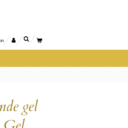
on
nde gel
/ Gel