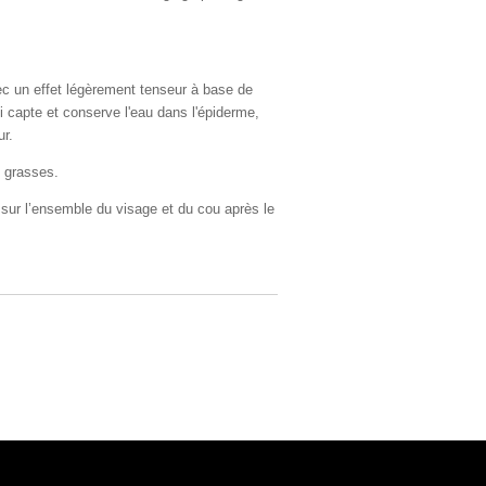
ec un effet légèrement tenseur à base de
i capte et conserve l'eau dans l'épiderme,
ur.
t grasses.
r sur l’ensemble du visage et du cou après le